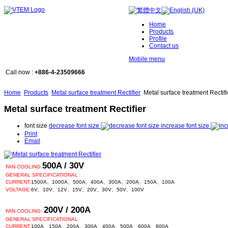
Home
Products
Profile
Contact us
Mobile menu
Call now :
+886-4-23509666
Home
Products
Metal surface treatment Rectifier
Metal surface treatment Rectifi
Metal surface treatment Rectifier
font size
decrease font size
increase font size
Print
Email
500A / 30V
FAN COOLING:
GENERAL SPECIFICATIONAL
CURRENT:
1500A、1000A、500A、400A、300A、200A、150A、100A
VOLTAGE:
6V、10V、12V、15V、20V、30V、50V、100V
200V / 200A
FAN COOLING:
GENERAL SPECIFICATIONAL
CURRENT:
100A、150A、200A、300A、400A、500A、600A、800A